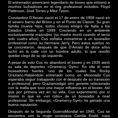
El entrenador americano legendario de boxeo que entrenó a
muchos luchadores en el ring profesional incluidos Floyd
Patterson, José Torres y Mike Tyson.
Constantino D’Amato nació el 17 de enero de 1908 nació en
el severo barrio del Bronx y en el Punto de Clason. Su gran
familia (nueve hijos, todos chicos) emigró de Italia a los
Estados Unidos en 1899. Creciendo en un ambiente
exclusivamente masculino (su madre murió cuando el tenía
solo cuatro años), Cus soñaba convertirse a un boxeador
profesional como su hermano Jerry. Pero estos sueños no
se concretaron, después de que D’Amato de doce años
luchó en la calle con un hombre adulto, lo que resultó
quedar ciego de su ojo izquierdo.
A pesar de esto Cus no abandonó el boxeo y en 1939 abrió
su sala de deportes «Gramercy Gym». En ella él creó
boxeadores fuertes, uno de los cuales fue Rocky
Graziano.Habiéndolo entrenado como un aficionado Cus
esperaba seguir trabajando con él después de su transición
a profesional, pero Grazianoeligió otro gerente relacionado
con la mafia que tuvo una mayor influencia en el boxeo. Así
que por primera vez en su vida, Cus experimentó por sí
mismo lo que es «un robo» de un boxeador a nivel
profesional. Sin embargo, «Gramercy Gym» ha ganado una
buena reputación.
Después de la Segunda GuerraMundial en 1945, Cus se
encuentra con la mujer ucraniana Camila Evold, cuya