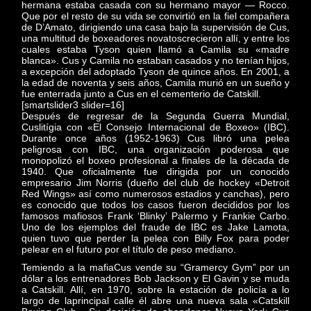
hermana estaba casada con su hermano mayor — Rocco.
Que por el resto de su vida se convirtió en la fiel compañera
de D’Amato, dirigiendo una casa bajo la supervisión de Cus,
una multitud de boxeadores novatoscrecieron allí, y entre los
cuales estaba Tyson quien llamó a Camila su «madre
blanca». Cus y Camila no estaban casados y no tenían hijos,
a excepción del adoptado Tyson de quince años. En 2001, a
la edad de noventa y seis años, Camila murió en un sueño y
fue enterrada junto a Cus en el cementerio de Catskill.
[smartslider3 slider=16]
Después de regresar de la Segunda Guerra Mundial,
Cuslitígia con «El Consejo Internacional de Boxeo» (IBC).
Durante once años (1952-1963) Cus libró una pelea
peligrosa con IBC, una organización poderosa que
monopolizó el boxeo profesional a finales de la década de
1940. Que oficialmente fue dirigida por un conocido
empresario Jim Norris (dueño del club de hockey «Detroit
Red Wings» así como numerosos estadios y canchas), pero
es conocido que todos los casos fueron decididos por los
famosos mafiosos Frank ‘Blinky’ Palermo y Frankie Carbo.
Uno de los ejemplos del fraude de IBC es Jake Lamota,
quien tuvo que perder la pelea con Billy Fox para poder
pelear en el futuro por el título de peso mediano.
Temiendo a la mafiaCus vende su “Gramercy Gym” por un
dólar a los entrenadores Bob Jackson y El Gavin y se muda
a Catskill. Allí, en 1970, sobre la estación de policía a lo
largo de laprincipal calle él abre una nueva sala «Catskill