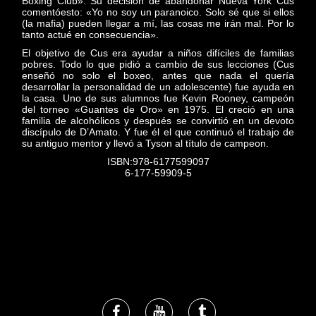
Boxing Club». Su decisión de abandonar Nueva York Cus
comentóesto: «Yo no soy un paranoico. Solo sé que si ellos
(la mafia) pueden llegar a mí, las cosas me irán mal. Por lo
tanto actué en consecuencia».
El objetivo de Cus era ayudar a niños difíciles de familias
pobres. Todo lo que pidió a cambio de sus lecciones (Cus
enseñó no solo el boxeo, antes que nada el quería
desarrollar la personalidad de un adolescente) fue ayuda en
la casa. Uno de sus alumnos fue Kevin Rooney, campeón
del torneo «Guantes de Oro» en 1975. El creció en una
familia de alcohólicos y después se convirtió en un devoto
discípulo de D’Amato. Y fue él el que continuó el trabajo de
su antiguo mentor y llevó a Tyson al título de campeon.
ISBN:978-6177599097
6-177-59909-5