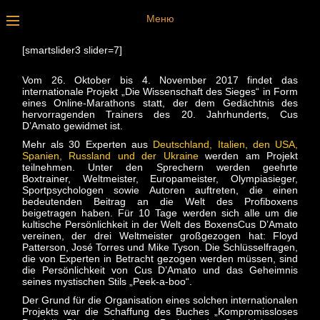
Меню
[smartslider3 slider=7]
Vom 26. Oktober bis 4. November 2017 findet das
internationale Projekt „Die Wissenschaft des Sieges“ in Form
eines Online-Marathons statt, der dem Gedächtnis des
hervorragenden Trainers des 20. Jahrhunderts, Cus
D’Amato gewidmet ist.
Mehr als 30 Experten aus
Deutschland, Italien, den USA,
Spanien, Russland und der Ukraine
werden am Projekt
teilnehmen. Unter den Sprechern werden geehrte
Boxtrainer, Weltmeister, Europameister, Olympiasieger,
Sportpsychologen sowie Autoren auftreten, die einen
bedeutenden Beitrag an die Welt des Profiboxens
beigetragen haben. Für 10 Tage werden sich alle um die
kultische Persönlichkeit in der Welt des BoxensCus D’Amato
vereinen, der drei Weltmeister großgezogen hat: Floyd
Patterson, José Torres und Mike Tyson. Die Schlüsselfragen,
die von Experten in Betracht gezogen werden müssen, sind
die Persönlichkeit von Cus D’Amato und das Geheimnis
seines mystischen Stils „Peek-a-boo“.
Der Grund für die Organisation eines solchen internationalen
Projekts war die Schaffung des Buches „Kompromissloses